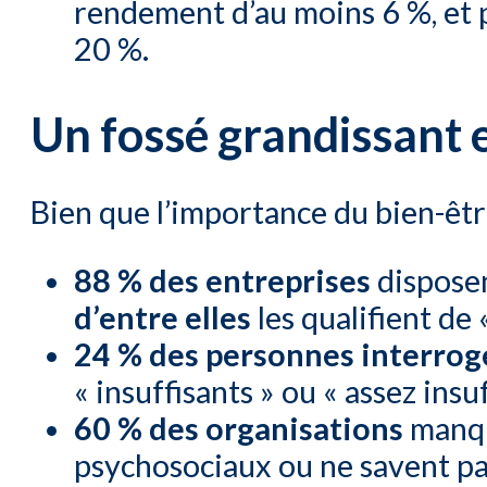
rendement d’au moins 6 %, et 
20 %.
Un fossé grandissant e
Bien que l’importance du bien-êtr
88 % des entreprises
disposen
d’entre elles
les qualifient de 
24 % des personnes interrog
« insuffisants » ou « assez insuf
60 % des organisations
manqu
psychosociaux ou ne savent pas 