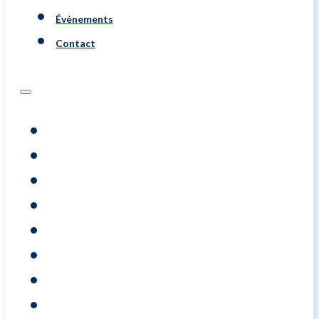
Évènements
Contact
Programs
Évaluations
Coaching
Training
A Propos De
Resource
Évènements
Contact