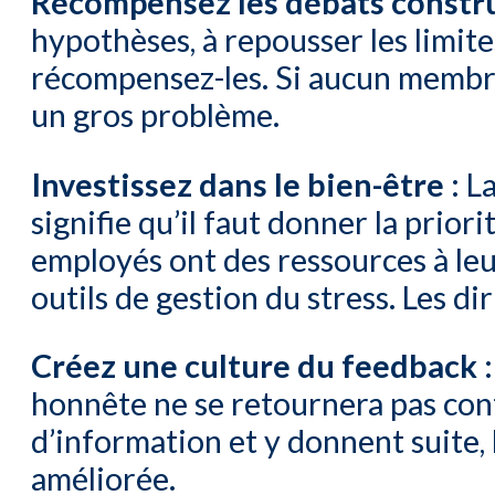
Récompensez les débats constru
hypothèses, à repousser les limites
récompensez-les. Si aucun membre 
un gros problème.
Investissez dans le bien-être :
La
signifie qu’il faut donner la priori
employés ont des ressources à le
outils de gestion du stress. Les d
Créez une culture du feedback :
honnête ne se retournera pas cont
d’information et y donnent suite, l
améliorée.