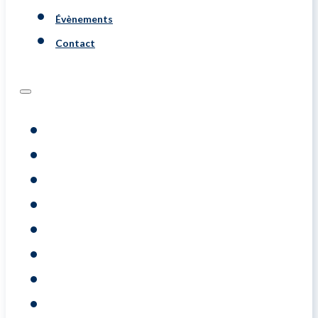
Évènements
Contact
Programs
Évaluations
Coaching
Training
A Propos De
Resource
Évènements
Contact