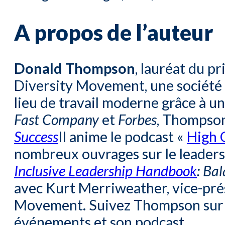
A propos de l’auteur
Donald Thompson
, lauréat du 
Diversity Movement, une société
lieu de travail moderne grâce à u
Fast Company
et
Forbes
, Thompson
Success
Il anime le podcast «
High 
nombreux ouvrages sur le leadershi
Inclusive Leadership Handbook
:
Bal
avec Kurt Merriweather, vice-pré
Movement. Suivez Thompson su
événements et son podcast.