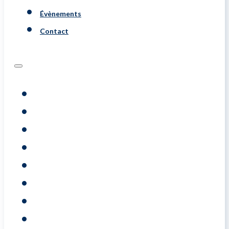
Évènements
Contact
Programs
Évaluations
Coaching
Training
A Propos De
Resource
Évènements
Contact