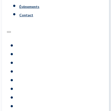
Évènements
Contact
Programs
Évaluations
Coaching
Training
A Propos De
Resource
Évènements
Contact