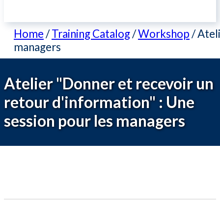
Home
/
Training Catalog
/
Workshop
/
Atel
managers
Atelier "Donner et recevoir un
retour d'information" : Une
session pour les managers