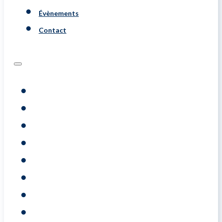
Évènements
Contact
Programs
Évaluations
Coaching
Training
A Propos De
Resource
Évènements
Contact