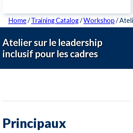
Home
/
Training Catalog
/
Workshop
/
Ateli
Atelier sur le leadership
inclusif pour les cadres
Principaux