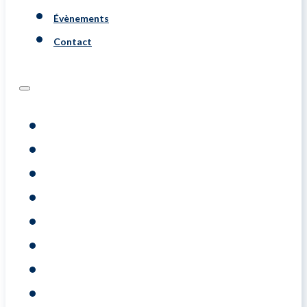
Évènements
Contact
Programs
Évaluations
Coaching
Training
A Propos De
Resource
Évènements
Contact