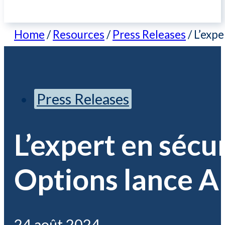
Home
/
Resources
/
Press Releases
/
L’expe
Press Releases
L’expert en séc
Options lance A
24 août 2024