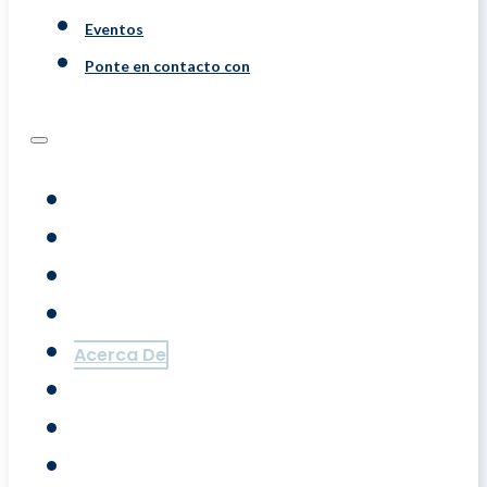
Eventos
Ponte en contacto con
Programs
Evaluaciones
Coaching
Training
Acerca De
Resource
Eventos
Ponte En Contacto Con