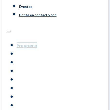
Eventos
Ponte en contacto con
Programs
Evaluaciones
Coaching
Training
Acerca De
Resource
Eventos
Ponte En Contacto Con