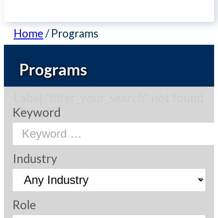
Home
/
Programs
Programs
Label "filter_your_search" not found
Keyword
Industry
Role