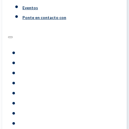
Eventos
Ponte en contacto con
Programs
Evaluaciones
Coaching
Training
Acerca De
Resource
Eventos
Ponte En Contacto Con