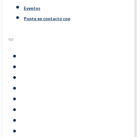
Eventos
Ponte en contacto con
Programs
Evaluaciones
Coaching
Training
Acerca De
Resource
Eventos
Ponte En Contacto Con