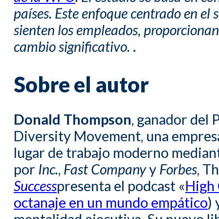
países. Este enfoque centrado en el 
sienten los empleados, proporcionan
cambio significativo.
.
Sobre el autor
Donald Thompson
, ganador del
Diversity Movement, una empresa
lugar de trabajo moderno mediant
por
Inc.
,
Fast Company
y
Forbes
, T
Success
presenta el podcast «
High 
octanaje en un mundo empático
)