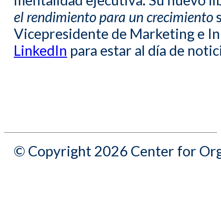
mentalidad ejecutiva. Su nuevo li
el rendimiento para un crecimiento
s
Vicepresidente de Marketing e I
LinkedIn
para estar al día de notic
© Copyright 2026 Center for Org