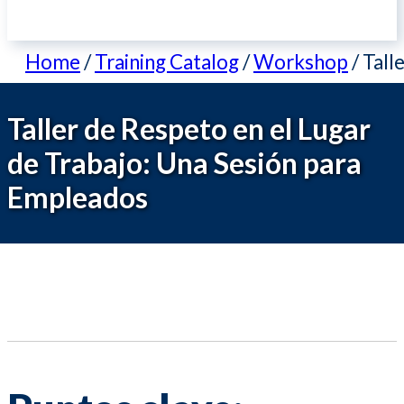
Home
/
Training Catalog
/
Workshop
/
Tall
Taller de Respeto en el Lugar
de Trabajo: Una Sesión para
Empleados