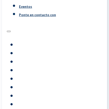
Eventos
Ponte en contacto con
Programs
Evaluaciones
Coaching
Training
Acerca De
Resource
Eventos
Ponte En Contacto Con